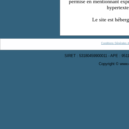
permise en mentionnant expre
hypertext
Le site est héber
Conditions Générales d
SIRET : 53180459900011 - APE : 9511
Copyright © www.d