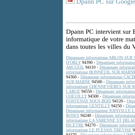
Dpann PC sur Google
Dpann PC intervient sur 
informatique de votre mat
dans toutes les villes du
Dépannage informatique ABLON SUR
D'ORLY
94390 -
Dépannage informat
ARCUEIL
94110 -
Dépannage informa
informatique BONNEUIL SUR MARN
94360 -
Dépannage informatique CAC
SUR MARNE
94500 -
Dépannage inf
informatique CHENNEVIERES SUR
LARUE
94550 -
Dépannage informati
COEUILLY
94500 -
Dépannage inform
FONTENAY SOUS BOIS
94120 -
Dép
informatique GENTILLY
94250 -
Dépa
Dépannage informatique JOINVILLE
ROSES
94240 -
Dépannage informati
informatique LA VARENNE ST HILA
BICETRE
94270 -
Dépannage inform
informatique LE PLESSIS TREVISE
9
94370 -
Dépannage informatique LI