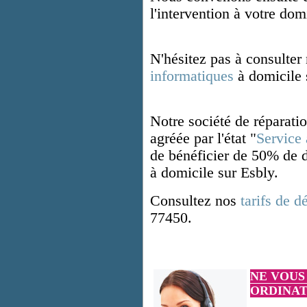
l'intervention à votre dom
N'hésitez pas à consulter
informatiques
à domicile 
Notre société de
réparati
agréée par l'état "
Service 
de bénéficier de 50% de d
à domicile sur Esbly.
Co
nsultez nos
tarifs de 
77450.
NE VOUS
ORDINA