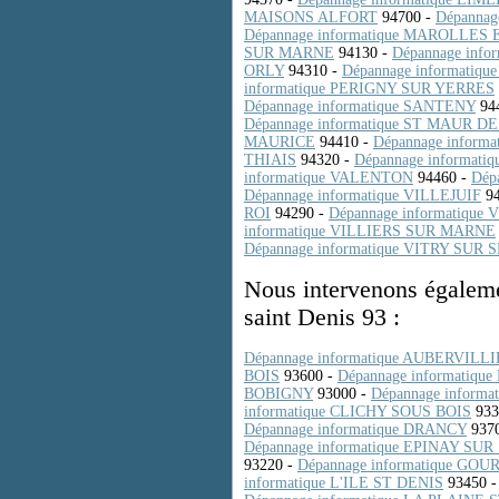
MAISONS ALFORT
94700 -
Dépanna
Dépannage informatique MAROLLES 
SUR MARNE
94130 -
Dépannage info
ORLY
94310 -
Dépannage informati
informatique PERIGNY SUR YERRES
Dépannage informatique SANTENY
94
Dépannage informatique ST MAUR D
MAURICE
94410 -
Dépannage inform
THIAIS
94320 -
Dépannage informat
informatique VALENTON
94460 -
Dép
Dépannage informatique VILLEJUIF
94
ROI
94290 -
Dépannage informatiq
informatique VILLIERS SUR MARNE
Dépannage informatique VITRY SUR 
Nous intervenons égalemen
saint Denis 93 :
Dépannage informatique AUBERVILL
BOIS
93600
-
Dépannage informatiq
BOBIGNY
93000 -
Dépannage inform
informatique CLICHY SOUS BOIS
933
Dépannage informatique DRANCY
937
Dépannage informatique EPINAY SUR
93220 -
Dépannage informatique G
informatique L'ILE ST DENIS
93450 