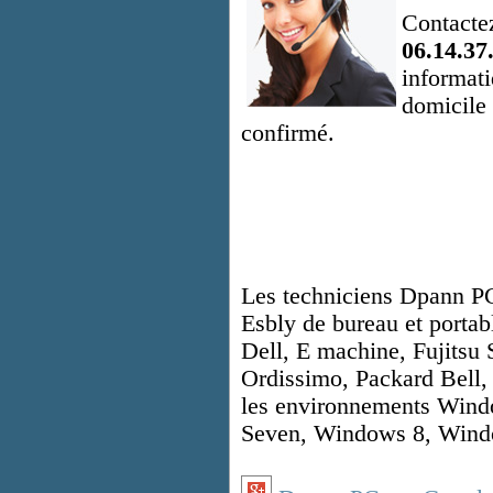
Contacte
06.14.37
informati
domicile
confirmé.
Les techniciens Dpann PC 
Esbly de bureau et porta
Dell, E machine, Fujits
Ordissimo, Packard Bell, 
les environnements Win
Seven, Windows 8, Windo