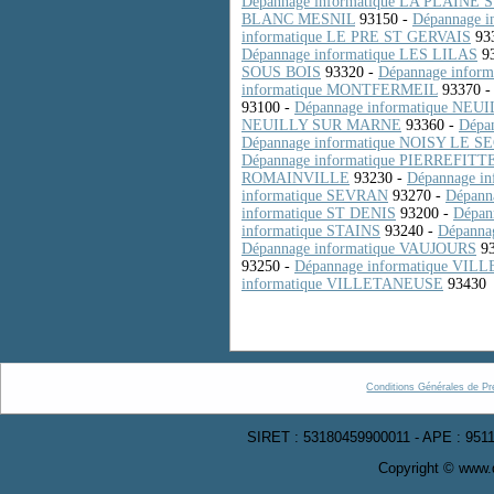
Dépannage informatique LA PLAINE 
BLANC MESNIL
93150 -
Dépannage 
informatique LE PRE ST GERVAIS
93
Dépannage informatique LES LILAS
93
SOUS BOIS
93320 -
Dépannage info
informatique MONTFERMEIL
93370 
93100 -
Dépannage informatique NE
NEUILLY SUR MARNE
93360 -
Dépa
Dépannage informatique NOISY LE S
Dépannage informatique PIERREFIT
ROMAINVILLE
93230 -
Dépannage i
informatique SEVRAN
93270 -
Dépann
informatique ST DENIS
93200 -
Dépan
informatique STAINS
93240 -
Dépann
Dépannage informatique VAUJOURS
93
93250 -
Dépannage informatique VIL
informatique VILLETANEUSE
93430
Conditions Générales de Pr
SIRET : 53180459900011 - APE : 9511
Copyright © www.d